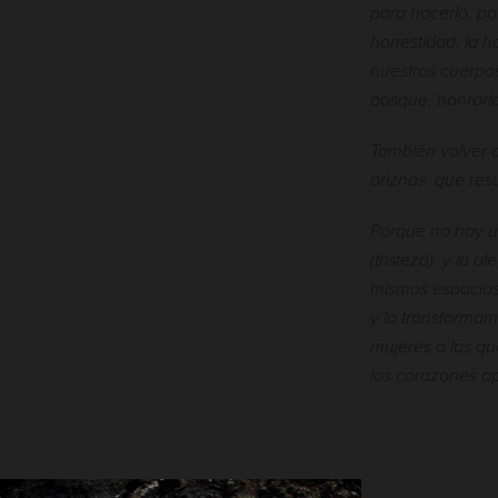
para hacerlo, po
honestidad, la h
nuestros cuerpos
bosque, honrarlo
También volver a
briznas que resu
Porque no hay u
(tristeza) y la a
mismos espacios
y lo transformam
mujeres a las 
los corazones a