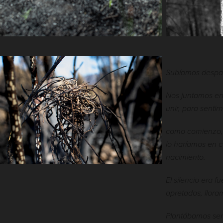
Subíamos despac
Nos juntamos en 
unir, para senti
como comienzo, 
lo haríamos en c
nacimiento.
El silencio era f
apretados, llora
Plantábamos se