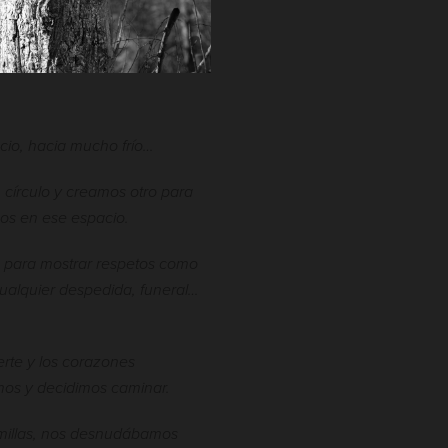
io, hacia mucho frío…
círculo y creamos otro para
rnos en ese espacio.
para mostrar respetos como
ualquier despedida, funeral…
uerte y los corazones
mos y decidimos caminar.
millas, nos desnudábamos