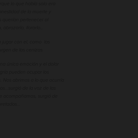
rque lo que había solo era
onestidad de la muerte y
 querían pertenecer al
, abrazarlo, llorarlo…
 jugar con el, como las
rgen de las cenizas.
na única emoción y el dolor
legría pueden ocupar los
. Nos abrimos a lo que ocurría
os…surgió de la voz de las
que acompañamos, surgió de
pretados…